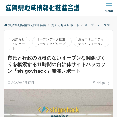
Menu
滋賀県地域情報化推進会議
お知らせ＆レポート
オープンデータ推進ワーキンググループ
お知らせ
オープンデータ推進
滋賀コミュニティ
＆レポー
ワーキンググループ
テックフォーラム
ト
市民と行政の垣根のないオープンな関係づく
りを模索する11時間の自治体サイトハッカソ
ン「shigovhack」開催レポート
2022年3月17日
shiga-lg